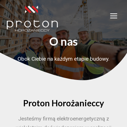
Przeskocz
do
treści
O nas
Obok Ciebie na każdym etapie budowy.
Proton Horożanieccy
Jesteśmy firmą elektroenergetyczną z